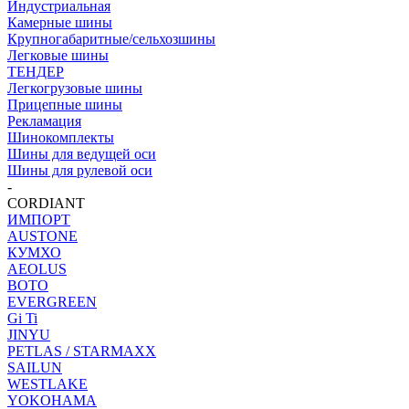
Индустриальная
Камерные шины
Крупногабаритные/сельхозшины
Легковые шины
ТЕНДЕР
Легкогрузовые шины
Прицепные шины
Рекламация
Шинокомплекты
Шины для ведущей оси
Шины для рулевой оси
-
CORDIANT
ИМПОРТ
AUSTONE
КУМХО
AEOLUS
BOTO
EVERGREEN
Gi Ti
JINYU
PETLAS / STARMAXX
SAILUN
WESTLAKE
YOKOHAMA