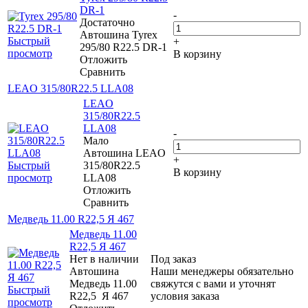
DR-1
-
Достаточно
Автошина Tyrex
Быстрый
+
295/80 R22.5 DR-1
просмотр
В корзину
Отложить
Сравнить
LEAO 315/80R22.5 LLA08
LEAO
315/80R22.5
LLA08
-
Мало
Автошина LEAO
+
Быстрый
315/80R22.5
В корзину
просмотр
LLA08
Отложить
Сравнить
Медведь 11.00 R22,5 Я 467
Медведь 11.00
R22,5 Я 467
Нет в наличии
Под заказ
Автошина
Наши менеджеры обязательно
Медведь 11.00
свяжутся с вами и уточнят
Быстрый
R22,5 Я 467
условия заказа
просмотр