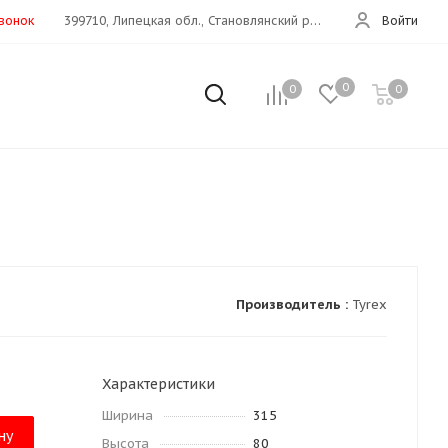
звонок
399710, Липецкая обл., Становлянский р-н, с. Становое, ул. Московская, д.66Д (Дон 360 км)
Войти
0
0
0
Производитель :
Tyrex
Характеристики
Ширина
315
ну
Высота
80