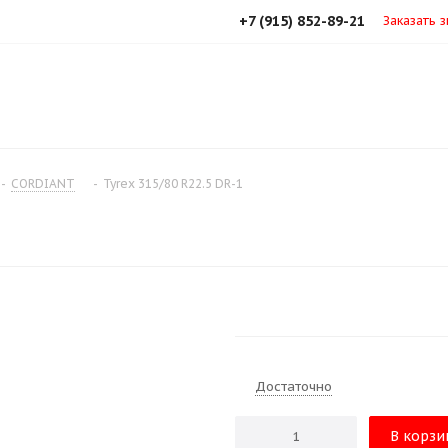
+7 (915) 852-89-21
Заказать 
-
CORDIANT
-
Tyrex 315/80 R22.5 DR-1
Достаточно
В корзи