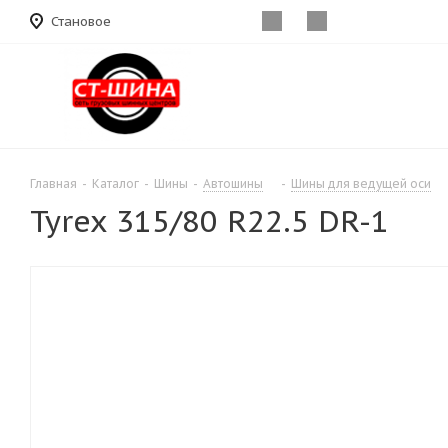
Становое
Главная
-
Каталог
-
Шины
-
Автошины
-
Шины для ведущей оси
Tyrex 315/80 R22.5 DR-1