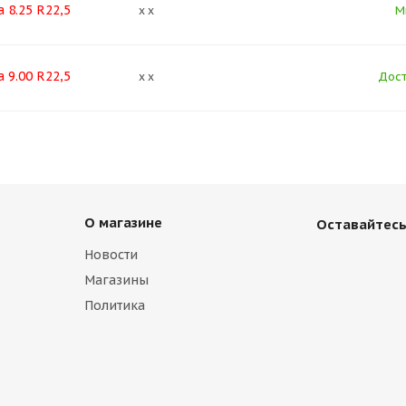
 8.25 R22,5
М
x x
 9.00 R22,5
Дост
x x
О магазине
Оставайтесь
Новости
Магазины
Политика