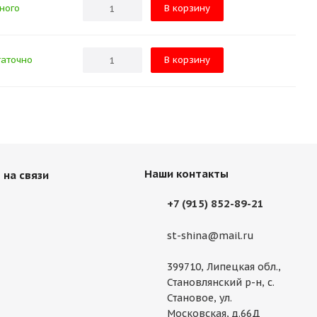
ного
В корзину
аточно
В корзину
Наши контакты
 на связи
+7 (915) 852-89-21
st-shina@mail.ru
399710, Липецкая обл.,
Становлянский р-н, с.
Становое, ул.
Московская, д.66Д