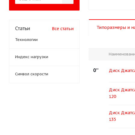
Типоразмеры и н
Статьи
Все статьи
Технологии
Наименован
Индекс нагрузки
0''
Диск Джатса
Символ скорости
Диск Джатса
120
Диск Джатса
135