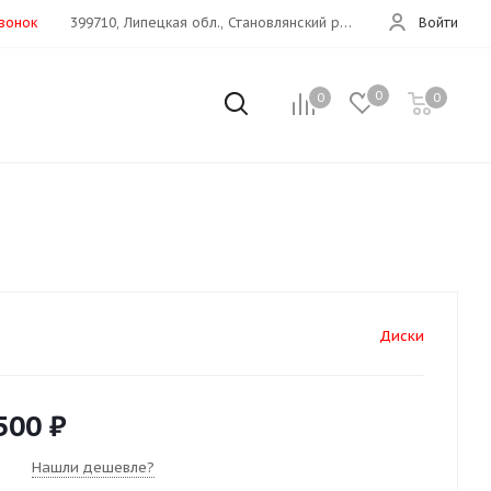
звонок
399710, Липецкая обл., Становлянский р-н, с. Становое, ул. Московская, д.66Д (Дон 360 км)
Войти
0
0
0
Диски
500
₽
Нашли дешевле?