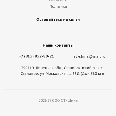
Политика
Оставайтесь на связи
Диск Китай 9,00 R22,5 ус.18мм
Наши контакты
+7 (915) 852-89-21
Много
st-shina@mail.ru
399710, Липецкая обл., Становлянский р-н, с.
Становое, ул. Московская, д.66Д (Дон 360 км)
2026 © ООО СТ-Шина