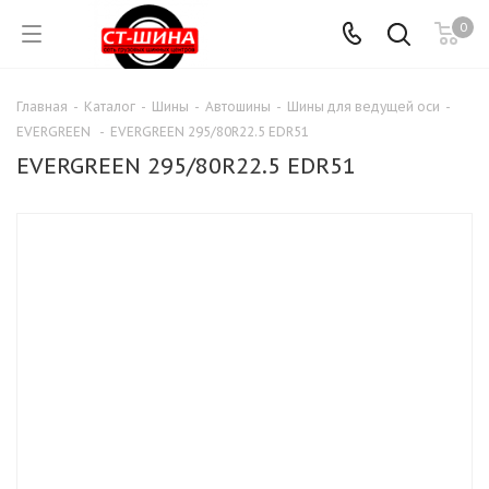
0
Главная
-
Каталог
-
Шины
-
Автошины
-
Шины для ведущей оси
-
EVERGREEN
-
EVERGREEN 295/80R22.5 EDR51
EVERGREEN 295/80R22.5 EDR51