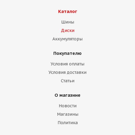
Каталог
Шины
Диски
Аккумуляторы
Покупателю
Диск Китай 11,75 R22,5 ЕТ -120 ус
Условия оплаты
Условия доставки
Много
Статьи
О магазине
Новости
Магазины
Политика