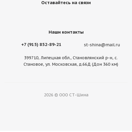
Оставайтесь на связи
Диск Lemmerz 11,75 R22,5 ЕТ -130 Германия
Наши контакты
+7 (915) 852-89-21
Нет в наличии
st-shina@mail.ru
399710, Липецкая обл., Становлянский р-н, с.
Становое, ул. Московская, д.66Д (Дон 360 км)
2026 © ООО СТ-Шина
Диск Китай 11,75 R22,5 ЕТ -135