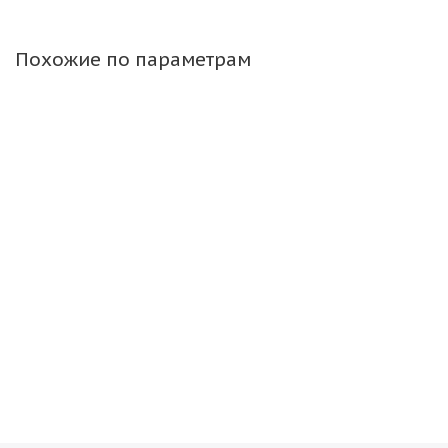
Похожие по параметрам
Диск Китай 11,75 R22,5 ЕТ0
Много