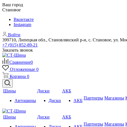
Ваш город
Становое
Вконтакте
Instagram
Войти
399710, Липецкая обл., Становлянский р-н, с. Становое, ул. Мо
+7 (915) 852-89-21
Заказать звонок
Сравнение
0
Отложенные
0
Корзина
0
Шины
Диски
АКБ
Партнеры
Магазины
Автошины
Диски
АКБ
Шины
Диски
АКБ
Партнеры
Магазины
Автошины
Диски
АКБ